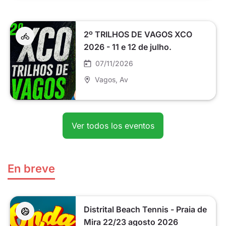
2º TRILHOS DE VAGOS XCO
2026 - 11 e 12 de julho.
07/11/2026
Vagos
, Av
Ver todos los eventos
En breve
Distrital Beach Tennis - Praia de
Mira 22/23 agosto 2026