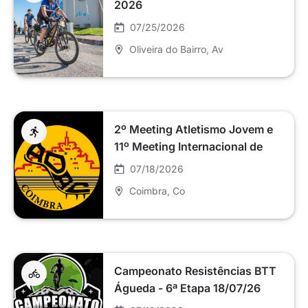
2026
07/25/2026
Oliveira do Bairro
, Av
2º Meeting Atletismo Jovem e
11º Meeting Internacional de
Atletismo Master “Cidade
07/18/2026
Coimbra
Coimbra
, Co
Campeonato Resistências BTT
Águeda - 6ª Etapa 18/07/26