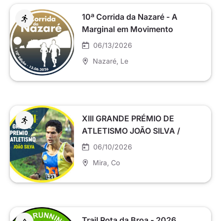
10ª Corrida da Nazaré - A
Marginal em Movimento
06/13/2026
Nazaré
, Le
XIII GRANDE PRÉMIO DE
ATLETISMO JOÃO SILVA /
CONCELHO DE MIRA
06/10/2026
Mira
, Co
Trail Rota da Broa - 2026