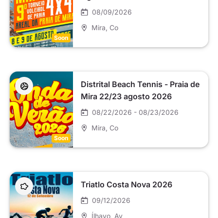
08/09/2026
Mira
, Co
Soon
Distrital Beach Tennis - Praia de
Mira 22/23 agosto 2026
08/22/2026 - 08/23/2026
Mira
, Co
Soon
Triatlo Costa Nova 2026
09/12/2026
Ílhavo
, Av