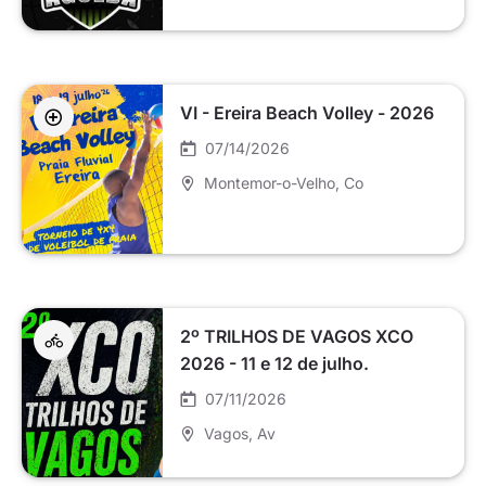
VI - Ereira Beach Volley - 2026
07/14/2026
Montemor-o-Velho
, Co
2º TRILHOS DE VAGOS XCO
2026 - 11 e 12 de julho.
07/11/2026
Vagos
, Av