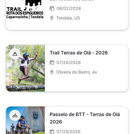
08/02/2026
Tondela
, US
Trail Terras de Oiã - 2026
07/26/2026
Oliveira do Bairro
, Av
Passeio de BTT - Terras de Oiá
2026
07/25/2026