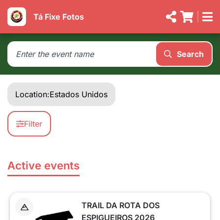
Tá Fixe Fotos
Search
Location:
Estados Unidos
Filter
Active events
TRAIL DA ROTA DOS
ESPIGUEIROS 2026