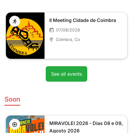
II Meeting Cidade de Coimbra
07/08/2026
Coimbra
, Co
See all events
Soon
MIRAVOLEI 2026 - Dias 08 e 09,
Agosto 2026